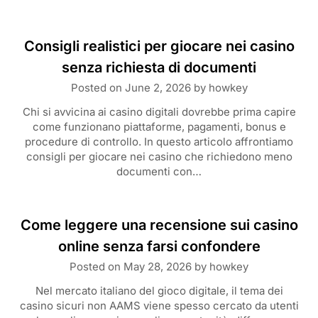
Consigli realistici per giocare nei casino
senza richiesta di documenti
Posted on
June 2, 2026
by
howkey
Chi si avvicina ai casino digitali dovrebbe prima capire
come funzionano piattaforme, pagamenti, bonus e
procedure di controllo. In questo articolo affrontiamo
consigli per giocare nei casino che richiedono meno
documenti con…
Come leggere una recensione sui casino
online senza farsi confondere
Posted on
May 28, 2026
by
howkey
Nel mercato italiano del gioco digitale, il tema dei
casino sicuri non AAMS viene spesso cercato da utenti