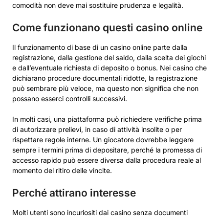
comodità non deve mai sostituire prudenza e legalità.
Come funzionano questi casino online
Il funzionamento di base di un casino online parte dalla
registrazione, dalla gestione del saldo, dalla scelta dei giochi
e dall’eventuale richiesta di deposito o bonus. Nei casino che
dichiarano procedure documentali ridotte, la registrazione
può sembrare più veloce, ma questo non significa che non
possano esserci controlli successivi.
In molti casi, una piattaforma può richiedere verifiche prima
di autorizzare prelievi, in caso di attività insolite o per
rispettare regole interne. Un giocatore dovrebbe leggere
sempre i termini prima di depositare, perché la promessa di
accesso rapido può essere diversa dalla procedura reale al
momento del ritiro delle vincite.
Perché attirano interesse
Molti utenti sono incuriositi dai casino senza documenti