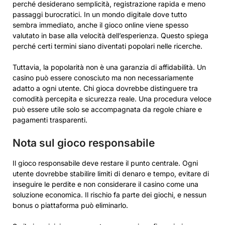
perché desiderano semplicità, registrazione rapida e meno
passaggi burocratici. In un mondo digitale dove tutto
sembra immediato, anche il gioco online viene spesso
valutato in base alla velocità dell’esperienza. Questo spiega
perché certi termini siano diventati popolari nelle ricerche.
Tuttavia, la popolarità non è una garanzia di affidabilità. Un
casino può essere conosciuto ma non necessariamente
adatto a ogni utente. Chi gioca dovrebbe distinguere tra
comodità percepita e sicurezza reale. Una procedura veloce
può essere utile solo se accompagnata da regole chiare e
pagamenti trasparenti.
Nota sul gioco responsabile
Il gioco responsabile deve restare il punto centrale. Ogni
utente dovrebbe stabilire limiti di denaro e tempo, evitare di
inseguire le perdite e non considerare il casino come una
soluzione economica. Il rischio fa parte dei giochi, e nessun
bonus o piattaforma può eliminarlo.