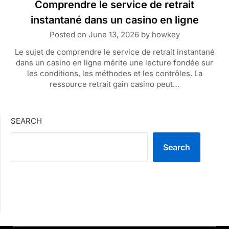
Comprendre le service de retrait
instantané dans un casino en ligne
Posted on
June 13, 2026
by
howkey
Le sujet de comprendre le service de retrait instantané
dans un casino en ligne mérite une lecture fondée sur
les conditions, les méthodes et les contrôles. La
ressource retrait gain casino peut…
SEARCH
Search