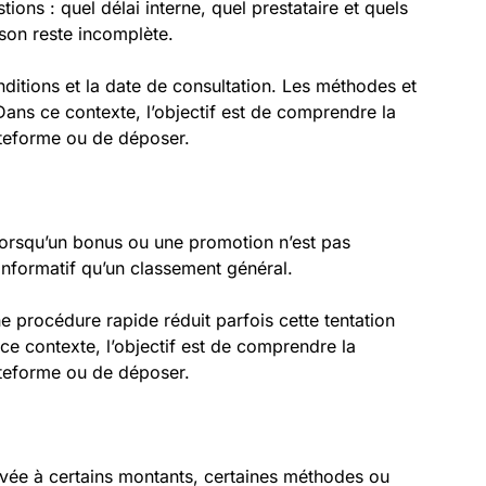
ions : quel délai interne, quel prestataire et quels
son reste incomplète.
ditions et la date de consultation. Les méthodes et
ans ce contexte, l’objectif est de comprendre la
ateforme ou de déposer.
 lorsqu’un bonus ou une promotion n’est pas
s informatif qu’un classement général.
e procédure rapide réduit parfois cette tentation
 ce contexte, l’objectif est de comprendre la
ateforme ou de déposer.
ervée à certains montants, certaines méthodes ou