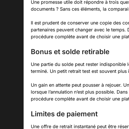
Une promesse utile doit répondre à trois quest
documents ? Sans ces éléments, la comparai
Il est prudent de conserver une copie des con
partenaires peuvent changer avec le temps. D
procédure complète avant de choisir une pl
Bonus et solde retirable
Une partie du solde peut rester indisponible
terminé. Un petit retrait test est souvent plu
Un gain en attente peut pousser à rejouer. Un
lorsque l’annulation n’est plus possible. Dans
procédure complète avant de choisir une pl
Limites de paiement
Une offre de retrait instantané peut être rés