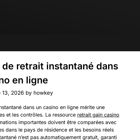
de retrait instantané dans
no en ligne
 13, 2026
by
howkey
instantané dans un casino en ligne mérite une
es et les contrôles. La ressource
retrait gain casino
ormations importantes doivent être comparées avec
bles dans le pays de résidence et les besoins réels
stantané n’est pas automatiquement gratuit, garanti