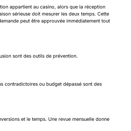
tion appartient au casino, alors que la réception
aison sérieuse doit mesurer les deux temps. Cette
 demande peut être approuvée immédiatement tout
usion sont des outils de prévention.
ons contradictoires ou budget dépassé sont des
onversions et le temps. Une revue mensuelle donne