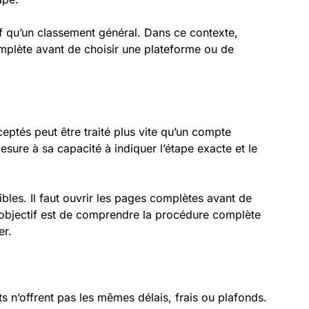
tif qu’un classement général. Dans ce contexte,
mplète avant de choisir une plateforme ou de
eptés peut être traité plus vite qu’un compte
sure à sa capacité à indiquer l’étape exacte et le
ibles. Il faut ouvrir les pages complètes avant de
objectif est de comprendre la procédure complète
er.
ts n’offrent pas les mêmes délais, frais ou plafonds.