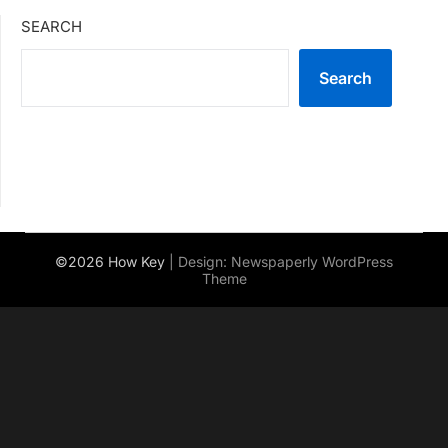
SEARCH
Search
©2026 How Key
| Design:
Newspaperly WordPress
Theme