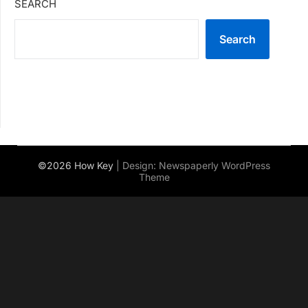
SEARCH
Search
©2026 How Key
| Design:
Newspaperly WordPress
Theme