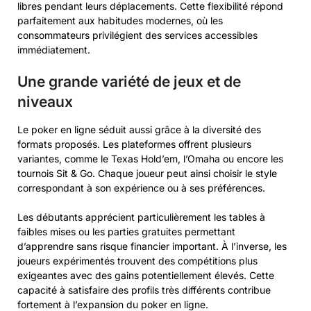
libres pendant leurs déplacements. Cette flexibilité répond
parfaitement aux habitudes modernes, où les
consommateurs privilégient des services accessibles
immédiatement.
Une grande variété de jeux et de
niveaux
Le poker en ligne séduit aussi grâce à la diversité des
formats proposés. Les plateformes offrent plusieurs
variantes, comme le Texas Hold’em, l’Omaha ou encore les
tournois Sit & Go. Chaque joueur peut ainsi choisir le style
correspondant à son expérience ou à ses préférences.
Les débutants apprécient particulièrement les tables à
faibles mises ou les parties gratuites permettant
d’apprendre sans risque financier important. À l’inverse, les
joueurs expérimentés trouvent des compétitions plus
exigeantes avec des gains potentiellement élevés. Cette
capacité à satisfaire des profils très différents contribue
fortement à l’expansion du poker en ligne.