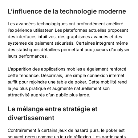
L’influence de la technologie moderne
Les avancées technologiques ont profondément amélioré
l’expérience utilisateur. Les plateformes actuelles proposent
des interfaces intuitives, des graphismes avancés et des
systèmes de paiement sécurisés. Certaines intègrent même
des statistiques détaillées permettant aux joueurs d’analyser
leurs performances.
L’apparition des applications mobiles a également renforcé
cette tendance. Désormais, une simple connexion internet
suffit pour rejoindre une table de poker. Cette mobilité rend
le jeu plus pratique et augmente naturellement son
attractivité auprès d’un public plus large.
Le mélange entre stratégie et
divertissement
Contrairement à certains jeux de hasard purs, le poker est
souvent perçu comme un jeu de réflexion. Les participants