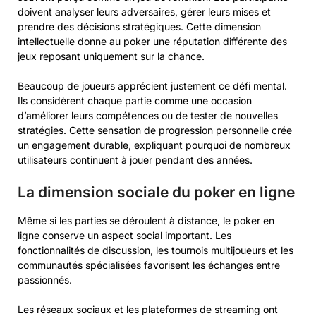
doivent analyser leurs adversaires, gérer leurs mises et
prendre des décisions stratégiques. Cette dimension
intellectuelle donne au poker une réputation différente des
jeux reposant uniquement sur la chance.
Beaucoup de joueurs apprécient justement ce défi mental.
Ils considèrent chaque partie comme une occasion
d’améliorer leurs compétences ou de tester de nouvelles
stratégies. Cette sensation de progression personnelle crée
un engagement durable, expliquant pourquoi de nombreux
utilisateurs continuent à jouer pendant des années.
La dimension sociale du poker en ligne
Même si les parties se déroulent à distance, le poker en
ligne conserve un aspect social important. Les
fonctionnalités de discussion, les tournois multijoueurs et les
communautés spécialisées favorisent les échanges entre
passionnés.
Les réseaux sociaux et les plateformes de streaming ont