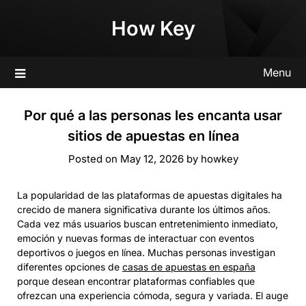
Skip
How Key
to
content
Menu
Por qué a las personas les encanta usar
sitios de apuestas en línea
Posted on
May 12, 2026
by
howkey
La popularidad de las plataformas de apuestas digitales ha
crecido de manera significativa durante los últimos años.
Cada vez más usuarios buscan entretenimiento inmediato,
emoción y nuevas formas de interactuar con eventos
deportivos o juegos en línea. Muchas personas investigan
diferentes opciones de
casas de apuestas en españa
porque desean encontrar plataformas confiables que
ofrezcan una experiencia cómoda, segura y variada. El auge