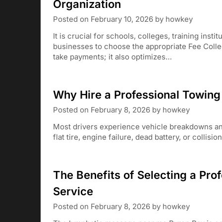
Organization
Posted on
February 10, 2026
by
howkey
It is crucial for schools, colleges, training ins
businesses to choose the appropriate Fee Colle
take payments; it also optimizes…
Why Hire a Professional Towing
Posted on
February 8, 2026
by
howkey
Most drivers experience vehicle breakdowns and
flat tire, engine failure, dead battery, or collis
The Benefits of Selecting a Pr
Service
Posted on
February 8, 2026
by
howkey