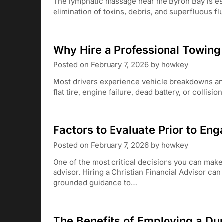
The lymphatic massage near me Byron Bay is essen
elimination of toxins, debris, and superfluous fl
Why Hire a Professional Towing
Posted on
February 7, 2026
by
howkey
Most drivers experience vehicle breakdowns and
flat tire, engine failure, dead battery, or collis
Factors to Evaluate Prior to Eng
Posted on
February 7, 2026
by
howkey
One of the most critical decisions you can make f
advisor. Hiring a Christian Financial Advisor can
grounded guidance to…
The Benefits of Employing a Du