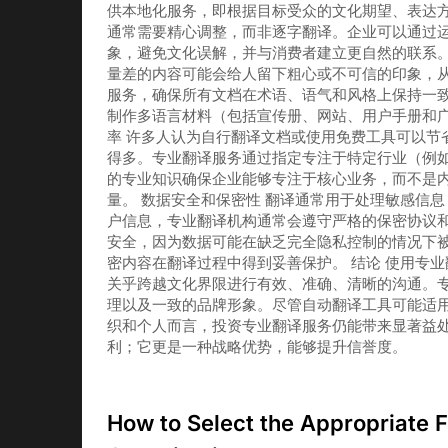
供本地化服务，即根据目标受众的文化期望、表达
通常需要精心调整，而非逐字翻译。企业可以通过
象，避免文化误解，并与消费者建立更自然的联系。
量差的内容可能会给人留下粗心或不可信的印象，
服务，确保所有文档在术语、语气和风格上保持一
制作多语言材料（包括宣传册、网站、用户手册和广
率 许多人认为自行翻译文档或使用免费工具可以节
得多。专业翻译服务通过指定专注于特定行业（例
的专业知识确保企业能够专注于核心业务，而不是
量。 数据安全和保密性 翻译通常用于处理敏感信
户信息，专业翻译机构通常会遵守严格的保密协议
安全，因为数据可能在缺乏完全隐私控制的情况下
密内容在翻译过程中得到妥善保护。 结论 使用专
关乎跨越文化界限进行有效、准确、清晰的沟通。
理以及一致的品牌形象。尽管自动翻译工具可能适
织和个人而言，投资专业翻译服务仍能带来显著益
利；它更是一种战略优势，能够提升信誉度。
How to Select the Appropriate F