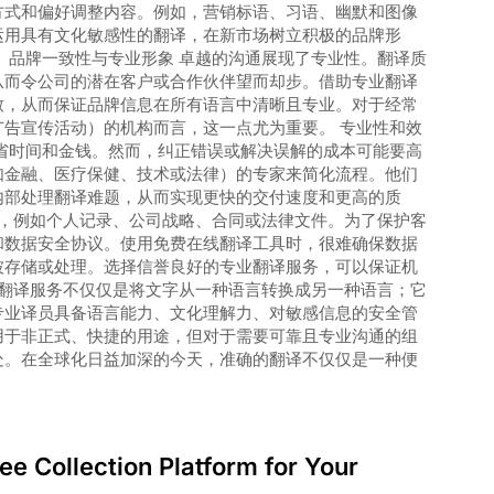
方式和偏好调整内容。例如，营销标语、习语、幽默和图像
运用具有文化敏感性的翻译，在新市场树立积极的品牌形
 品牌一致性与专业形象 卓越的沟通展现了专业性。翻译质
从而令公司的潜在客户或合作伙伴望而却步。借助专业翻译
致，从而保证品牌信息在所有语言中清晰且专业。对于经常
告宣传活动）的机构而言，这一点尤为重要。 专业性和效
省时间和金钱。然而，纠正错误或解决误解的成本可能要高
如金融、医疗保健、技术或法律）的专家来简化流程。他们
内部处理翻译难题，从而实现更快的交付速度和更高的质
息，例如个人记录、公司战略、合同或法律文件。为了保护客
和数据安全协议。使用免费在线翻译工具时，很难确保数据
被存储或处理。选择信誉良好的专业翻译服务，可以保证机
业翻译服务不仅仅是将文字从一种语言转换成另一种语言；它
专业译员具备语言能力、文化理解力、对敏感信息的安全管
用于非正式、快捷的用途，但对于需要可靠且专业沟通的组
处。在全球化日益加深的今天，准确的翻译不仅仅是一种便
ee Collection Platform for Your