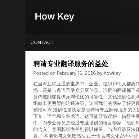
Skip
to
How Key
content
CONTACT
聘请专业翻译服务的益处
Posted on
February 10, 2026
by
howkey
在当今互联互通的世界中，企业、组织和个人都必
场，还是与多语言受众分享信息，准确的翻译都至
务依然能够提供无与伦比的可靠性、文化准确性和
织做出更明智的沟通决策。访问我们的网站了解更多
精准可靠 准确性是决定是否聘请专业翻译服务的关
下文、语气和专业术语。这可能导致误解、措辞生
中。而专业译员是经过专业培训的语言学家，他们
的含义、意图和细微差别得以保留。当内容涉及法
要。 本地化与文化敏感性 由于语言与文化密不可