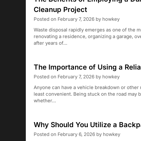
Cleanup Project
Posted on
February 7, 2026
by
howkey
Waste disposal rapidly emerges as one of the mo
renovating a residence, organizing a garage, ove
after years of…
The Importance of Using a Reli
Posted on
February 7, 2026
by
howkey
Anyone can have a vehicle breakdown or other r
least convenient. Being stuck on the road may b
whether…
Why Should You Utilize a Backp
Posted on
February 6, 2026
by
howkey