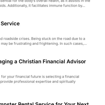
tial for the body’s overall health, as it assists in the
uids. Additionally, it facilitates immune function by…
 Service
 roadside crises. Being stuck on the road due to a
ion may be frustrating and frightening. In such cases,…
aging a Christian Financial Advisor
or your financial future is selecting a financial
 provide professional expertise and spiritually
mpster Rental Service for Your Next