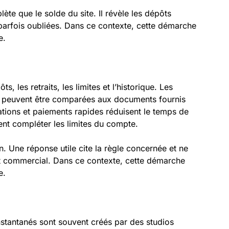
ète que le solde du site. Il révèle les dépôts
parfois oubliées. Dans ce contexte, cette démarche
e.
ôts, les retraits, les limites et l’historique. Les
es peuvent être comparées aux documents fournis
ications et paiements rapides réduisent le temps de
nt compléter les limites du compte.
n. Une réponse utile cite la règle concernée et ne
 commercial. Dans ce contexte, cette démarche
e.
instantanés sont souvent créés par des studios