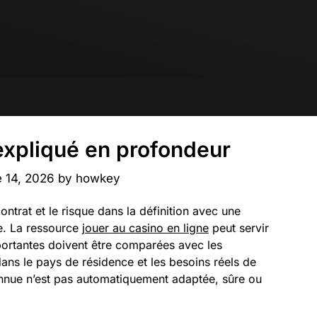
 expliqué en profondeur
 14, 2026
by
howkey
contrat et le risque dans la définition avec une
e. La ressource
jouer au casino en ligne
peut servir
portantes doivent être comparées avec les
 dans le pays de résidence et les besoins réels de
connue n’est pas automatiquement adaptée, sûre ou