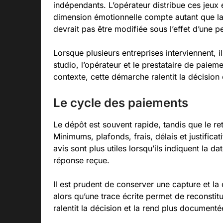
indépendants. L’opérateur distribue ces jeux e
dimension émotionnelle compte autant que la
devrait pas être modifiée sous l’effet d’une p
Lorsque plusieurs entreprises interviennent, 
studio, l’opérateur et le prestataire de paiem
contexte, cette démarche ralentit la décision
Le cycle des paiements
Le dépôt est souvent rapide, tandis que le r
Minimums, plafonds, frais, délais et justifica
avis sont plus utiles lorsqu’ils indiquent la 
réponse reçue.
Il est prudent de conserver une capture et la
alors qu’une trace écrite permet de reconstit
ralentit la décision et la rend plus documenté