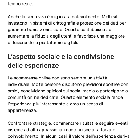
tempo reale.
Anche la sicurezza è migliorata notevolmente. Molti siti
investono in sistemi di crittografia e protezione dei dati per
garantire transazioni sicure. Questo contribuisce ad
aumentare la fiducia degli utenti e favorisce una maggiore
diffusione delle piattaforme digitali.
L’aspetto sociale e la condivisione
delle esperienze
Le scommesse online non sono sempre un’attività
individuale. Molte persone discutono previsioni sportive con
amici, condividono opinioni sui social media o partecipano a
comunità online dedicate. Questo elemento sociale rende
l’esperienza più interessante e crea un senso di
appartenenza.
Confrontare strategie, commentare risultati e seguire eventi
insieme ad altri appassionati contribuisce a rafforzare il
coinvolgimento. In alcuni casi, il valore dell’esperienza deriva