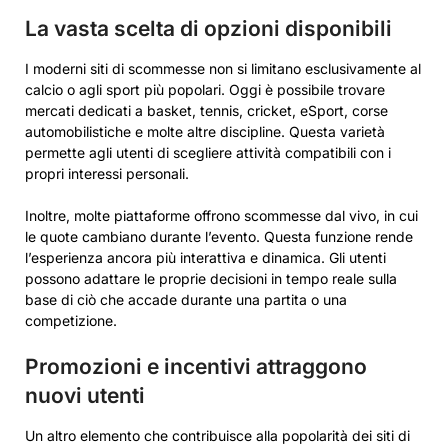
La vasta scelta di opzioni disponibili
I moderni siti di scommesse non si limitano esclusivamente al
calcio o agli sport più popolari. Oggi è possibile trovare
mercati dedicati a basket, tennis, cricket, eSport, corse
automobilistiche e molte altre discipline. Questa varietà
permette agli utenti di scegliere attività compatibili con i
propri interessi personali.
Inoltre, molte piattaforme offrono scommesse dal vivo, in cui
le quote cambiano durante l’evento. Questa funzione rende
l’esperienza ancora più interattiva e dinamica. Gli utenti
possono adattare le proprie decisioni in tempo reale sulla
base di ciò che accade durante una partita o una
competizione.
Promozioni e incentivi attraggono
nuovi utenti
Un altro elemento che contribuisce alla popolarità dei siti di