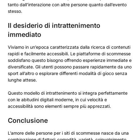
tanto dall’interazione con altre persone quanto dall’evento
stesso.
Il desiderio di intrattenimento
immediato
Viviamo in un’epoca caratterizzata dalla ricerca di contenuti
rapidi e facilmente accessibili. Le piattaforme di scommesse
soddisfano questo bisogno offrendo esperienze immediate e
diversificate. Gli utenti possono passare rapidamente da uno
sport all’altro o esplorare differenti modalità di gioco senza
lunghe attese.
Questo modello di intrattenimento si integra perfettamente
con le abitudini digitali moderne, in cui velocità e
accessibilità sono elementi sempre più apprezzati.
Conclusione
L’amore delle persone per i siti di scommesse nasce da una
combinazione di fattori: comodità, varietà, coinvolgimento