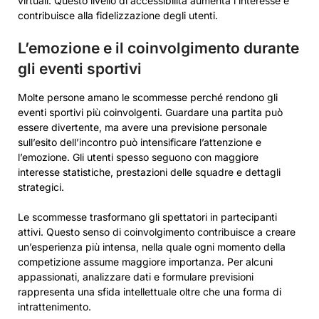
virtuali. Questo livello di accessibilità aumenta l’interesse e
contribuisce alla fidelizzazione degli utenti.
L’emozione e il coinvolgimento durante
gli eventi sportivi
Molte persone amano le scommesse perché rendono gli
eventi sportivi più coinvolgenti. Guardare una partita può
essere divertente, ma avere una previsione personale
sull’esito dell’incontro può intensificare l’attenzione e
l’emozione. Gli utenti spesso seguono con maggiore
interesse statistiche, prestazioni delle squadre e dettagli
strategici.
Le scommesse trasformano gli spettatori in partecipanti
attivi. Questo senso di coinvolgimento contribuisce a creare
un’esperienza più intensa, nella quale ogni momento della
competizione assume maggiore importanza. Per alcuni
appassionati, analizzare dati e formulare previsioni
rappresenta una sfida intellettuale oltre che una forma di
intrattenimento.