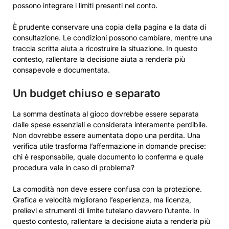
possono integrare i limiti presenti nel conto.
È prudente conservare una copia della pagina e la data di
consultazione. Le condizioni possono cambiare, mentre una
traccia scritta aiuta a ricostruire la situazione. In questo
contesto, rallentare la decisione aiuta a renderla più
consapevole e documentata.
Un budget chiuso e separato
La somma destinata al gioco dovrebbe essere separata
dalle spese essenziali e considerata interamente perdibile.
Non dovrebbe essere aumentata dopo una perdita. Una
verifica utile trasforma l’affermazione in domande precise:
chi è responsabile, quale documento lo conferma e quale
procedura vale in caso di problema?
La comodità non deve essere confusa con la protezione.
Grafica e velocità migliorano l’esperienza, ma licenza,
prelievi e strumenti di limite tutelano davvero l’utente. In
questo contesto, rallentare la decisione aiuta a renderla più