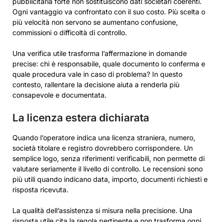
pubblicitaria forte non sostituiscono dati societari coerenti.
Ogni vantaggio va confrontato con il suo costo. Più scelta o
più velocità non servono se aumentano confusione,
commissioni o difficoltà di controllo.
Una verifica utile trasforma l’affermazione in domande
precise: chi è responsabile, quale documento lo conferma e
quale procedura vale in caso di problema? In questo
contesto, rallentare la decisione aiuta a renderla più
consapevole e documentata.
La licenza estera dichiarata
Quando l’operatore indica una licenza straniera, numero,
società titolare e registro dovrebbero corrispondere. Un
semplice logo, senza riferimenti verificabili, non permette di
valutare seriamente il livello di controllo. Le recensioni sono
più utili quando indicano data, importo, documenti richiesti e
risposta ricevuta.
La qualità dell’assistenza si misura nella precisione. Una
risposta utile cita la regola pertinente e non trasforma ogni