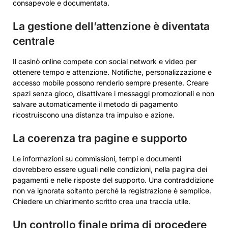
consapevole e documentata.
La gestione dell’attenzione è diventata
centrale
Il casinò online compete con social network e video per
ottenere tempo e attenzione. Notifiche, personalizzazione e
accesso mobile possono renderlo sempre presente. Creare
spazi senza gioco, disattivare i messaggi promozionali e non
salvare automaticamente il metodo di pagamento
ricostruiscono una distanza tra impulso e azione.
La coerenza tra pagine e supporto
Le informazioni su commissioni, tempi e documenti
dovrebbero essere uguali nelle condizioni, nella pagina dei
pagamenti e nelle risposte del supporto. Una contraddizione
non va ignorata soltanto perché la registrazione è semplice.
Chiedere un chiarimento scritto crea una traccia utile.
Un controllo finale prima di procedere