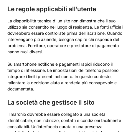
Le regole applicabili all’utente
La disponibilità tecnica di un sito non dimostra che il suo
utilizzo sia consentito nel luogo di residenza. Le fonti ufficiali
dovrebbero essere controllate prima dell’iscrizione. Quando
intervengono più aziende, bisogna capire chi risponde del
problema. Fornitore, operatore e prestatore di pagamento
hanno ruoli diversi.
Su smartphone notifiche e pagamenti rapidi riducono il
tempo di riflessione. Le impostazioni del telefono possono
integrare i limiti presenti nel conto. In questo contesto,
rallentare la decisione aiuta a renderla più consapevole e
documentata.
La società che gestisce il sito
Il marchio dovrebbe essere collegato a una società
identificabile, con indirizzo, contatti e condizioni facilmente
consultabili. Un’interfaccia curata o una presenza