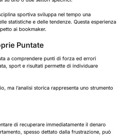
ciplina sportiva sviluppa nel tempo una
le statistiche e delle tendenze. Questa esperienza
spetto ai bookmaker.
oprie Puntate
uta a comprendere punti di forza ed errori
ata, sport e risultati permette di individuare
o, ma l’analisi storica rappresenta uno strumento
tentare di recuperare immediatamente il denaro
amento, spesso dettato dalla frustrazione, può