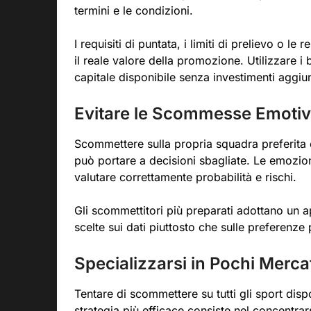
termini e le condizioni.
I requisiti di puntata, i limiti di prelievo o l
il reale valore della promozione. Utilizzare i
capitale disponibile senza investimenti aggiunt
Evitare le Scommesse Emoti
Scommettere sulla propria squadra preferita 
può portare a decisioni sbagliate. Le emozion
valutare correttamente probabilità e rischi.
Gli scommettitori più preparati adottano un a
scelte sui dati piuttosto che sulle preferenze 
Specializzarsi in Pochi Merca
Tentare di scommettere su tutti gli sport dispo
strategia più efficace consiste nel concentrars