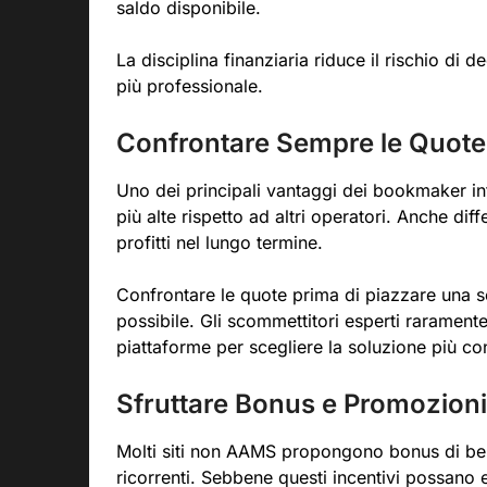
saldo disponibile.
La disciplina finanziaria riduce il rischio di
più professionale.
Confrontare Sempre le Quote
Uno dei principali vantaggi dei bookmaker int
più alte rispetto ad altri operatori. Anche d
profitti nel lungo termine.
Confrontare le quote prima di piazzare una 
possibile. Gli scommettitori esperti rarame
piattaforme per scegliere la soluzione più co
Sfruttare Bonus e Promozioni
Molti siti non AAMS propongono bonus di be
ricorrenti. Sebbene questi incentivi possano 