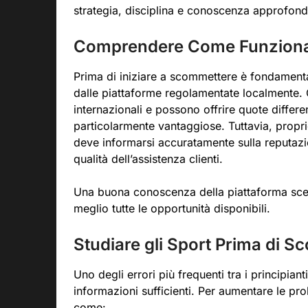
strategia, disciplina e conoscenza approfondi
Comprendere Come Funzion
Prima di iniziare a scommettere è fondamen
dalle piattaforme regolamentate localmente.
internazionali e possono offrire quote differen
particolarmente vantaggiose. Tuttavia, proprio
deve informarsi accuratamente sulla reputazio
qualità dell’assistenza clienti.
Una buona conoscenza della piattaforma scelt
meglio tutte le opportunità disponibili.
Studiare gli Sport Prima di 
Uno degli errori più frequenti tra i principia
informazioni sufficienti. Per aumentare le prob
come: