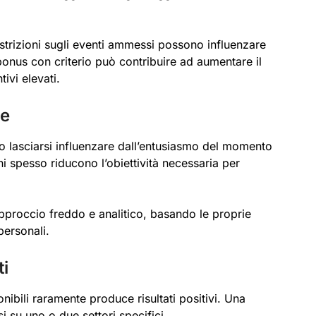
e restrizioni sugli eventi ammessi possono influenzare
 bonus con criterio può contribuire ad aumentare il
ivi elevati.
ve
o lasciarsi influenzare dall’entusiasmo del momento
i spesso riducono l’obiettività necessaria per
pproccio freddo e analitico, basando le proprie
personali.
ti
nibili raramente produce risultati positivi. Una
i su uno o due settori specifici.