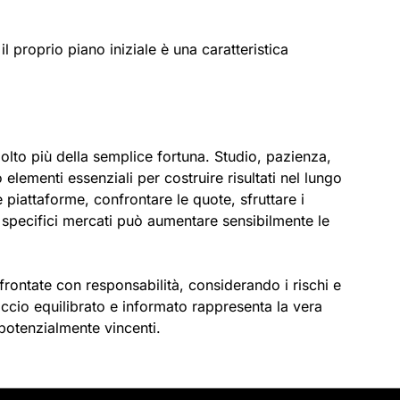
 proprio piano iniziale è una caratteristica
to più della semplice fortuna. Studio, pazienza,
lementi essenziali per costruire risultati nel lungo
iattaforme, confrontare le quote, sfruttare i
n specifici mercati può aumentare sensibilmente le
ntate con responsabilità, considerando i rischi e
ccio equilibrato e informato rappresenta la vera
 potenzialmente vincenti.