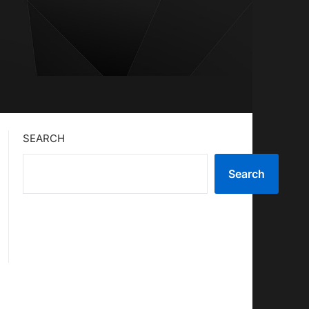
SEARCH
Search