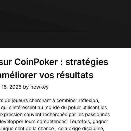
sur CoinPoker : stratégies
améliorer vos résultats
 16, 2026
by
howkey
ers de joueurs cherchant à combiner réflexion,
 qui s’intéressent au monde du poker utilisant les
expression souvent recherchée par les passionnés
développer leurs compétences. Toutefois, gagner
niquement de la chance ; cela exige discipline,