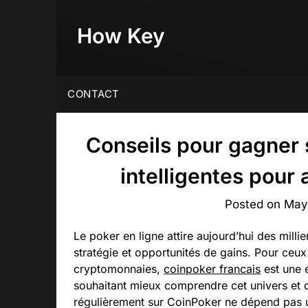
Skip
to
How Key
content
CONTACT
Conseils pour gagner 
intelligentes pour 
Posted on
May
Le poker en ligne attire aujourd’hui des milli
stratégie et opportunités de gains. Pour ceux
cryptomonnaies,
coinpoker francais
est une 
souhaitant mieux comprendre cet univers et 
régulièrement sur CoinPoker ne dépend pas u