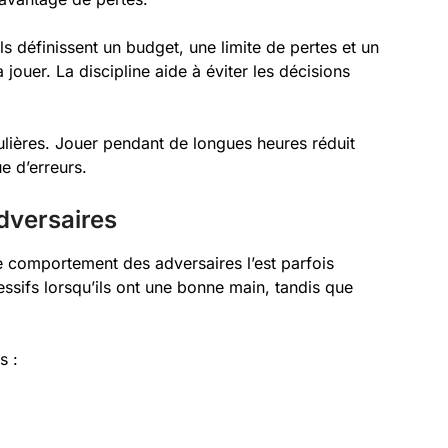
Ils définissent un budget, une limite de pertes et un
ouer. La discipline aide à éviter les décisions
gulières. Jouer pendant de longues heures réduit
e d’erreurs.
dversaires
le comportement des adversaires l’est parfois
ssifs lorsqu’ils ont une bonne main, tandis que
s :