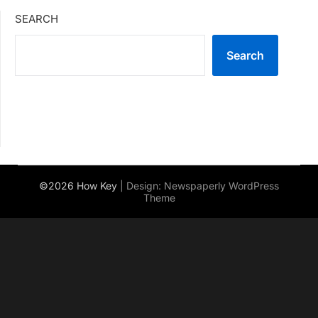
SEARCH
Search
©2026 How Key
| Design:
Newspaperly WordPress
Theme