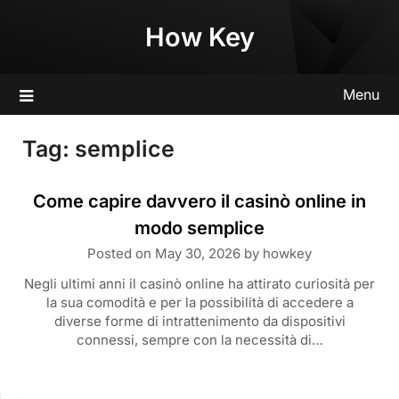
Skip
How Key
to
content
Menu
Tag:
semplice
Come capire davvero il casinò online in
modo semplice
Posted on
May 30, 2026
by
howkey
Negli ultimi anni il casinò online ha attirato curiosità per
la sua comodità e per la possibilità di accedere a
diverse forme di intrattenimento da dispositivi
connessi, sempre con la necessità di…