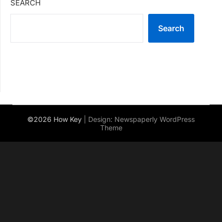
SEARCH
Search
©2026 How Key
| Design:
Newspaperly WordPress
Theme