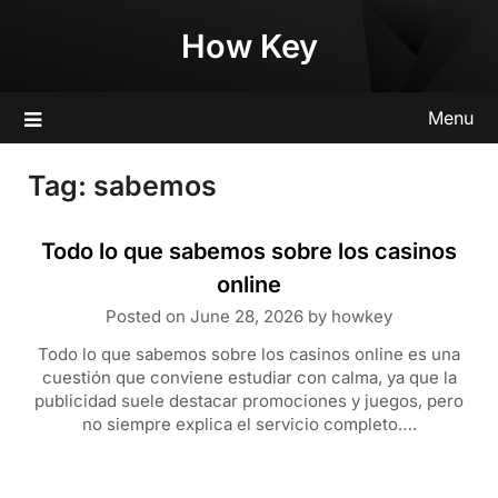
Skip
How Key
to
content
Menu
Tag:
sabemos
Todo lo que sabemos sobre los casinos
online
Posted on
June 28, 2026
by
howkey
Todo lo que sabemos sobre los casinos online es una
cuestión que conviene estudiar con calma, ya que la
publicidad suele destacar promociones y juegos, pero
no siempre explica el servicio completo….