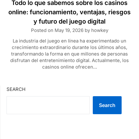
Todo lo que sabemos sobre los casinos
online: funcionamiento, ventajas, riesgos
y futuro del juego digital
Posted on
May 19, 2026
by
howkey
La industria del juego en línea ha experimentado un
crecimiento extraordinario durante los últimos años,
transformando la forma en que millones de personas
disfrutan del entretenimiento digital. Actualmente, los
casinos online ofrecen…
SEARCH
Search