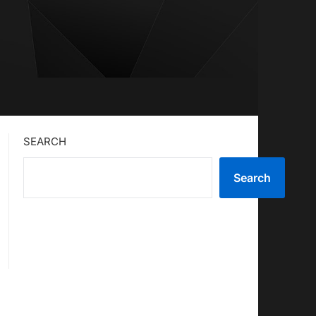
SEARCH
Search