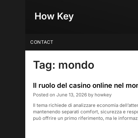
Skip
to
How Key
content
CONTACT
Tag:
mondo
Il ruolo del casino online nel 
Posted on
June 13, 2026
by
howkey
Il tema richiede di analizzare economia dell’at
mantenendo separati comfort, sicurezza e respon
può offrire un primo riferimento, ma le informa