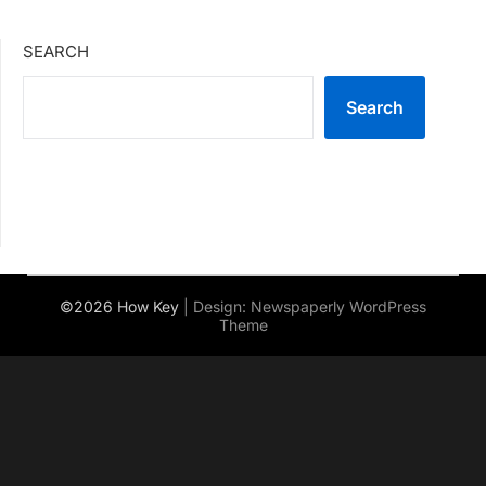
SEARCH
Search
©2026 How Key
| Design:
Newspaperly WordPress
Theme