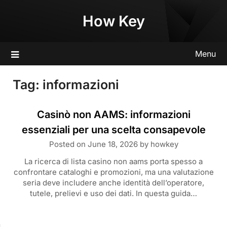
Skip
How Key
to
content
Menu
Tag:
informazioni
Casinò non AAMS: informazioni
essenziali per una scelta consapevole
Posted on
June 18, 2026
by
howkey
La ricerca di lista casino non aams porta spesso a
confrontare cataloghi e promozioni, ma una valutazione
seria deve includere anche identità dell’operatore,
tutele, prelievi e uso dei dati. In questa guida…