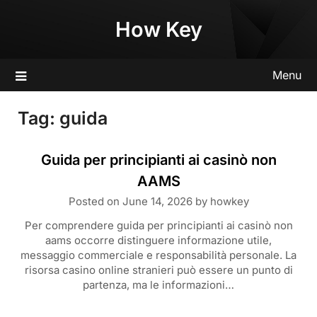
Skip
How Key
to
content
Menu
Tag:
guida
Guida per principianti ai casinò non
AAMS
Posted on
June 14, 2026
by
howkey
Per comprendere guida per principianti ai casinò non
aams occorre distinguere informazione utile,
messaggio commerciale e responsabilità personale. La
risorsa casino online stranieri può essere un punto di
partenza, ma le informazioni…