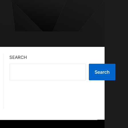
SEARCH
Search