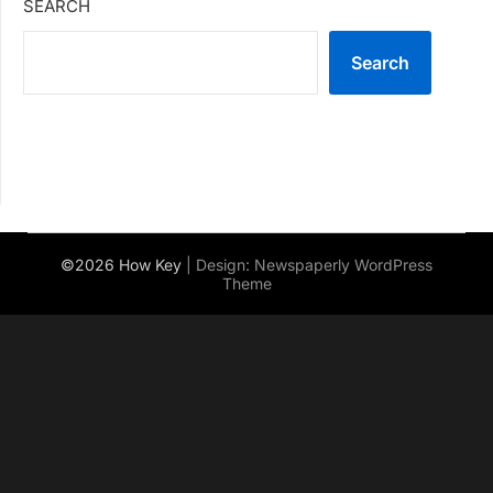
SEARCH
Search
©2026 How Key
| Design:
Newspaperly WordPress
Theme