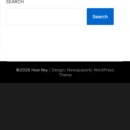
SEARCH
Search
©2026 How Key
| Design:
Newspaperly WordPress
Theme