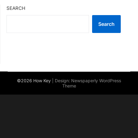
SEARCH
Search
©2026 How Key
| Design:
Newspaperly WordPress
Theme