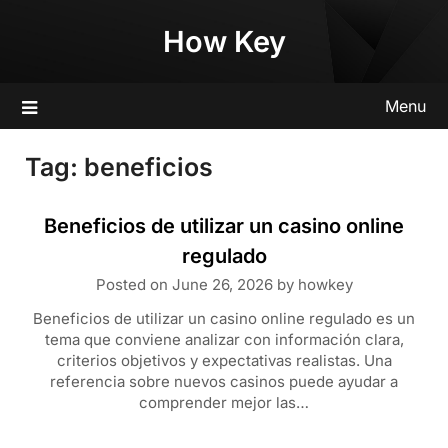
Skip
How Key
to
content
Menu
Tag:
beneficios
Beneficios de utilizar un casino online
regulado
Posted on
June 26, 2026
by
howkey
Beneficios de utilizar un casino online regulado es un
tema que conviene analizar con información clara,
criterios objetivos y expectativas realistas. Una
referencia sobre nuevos casinos puede ayudar a
comprender mejor las…