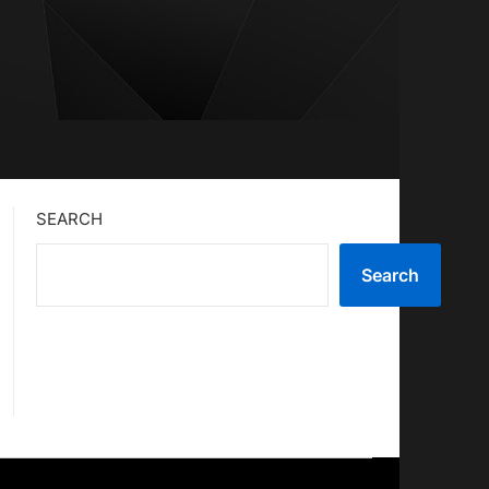
SEARCH
Search