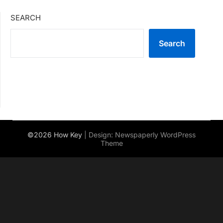
SEARCH
Search
©2026 How Key
| Design:
Newspaperly WordPress
Theme