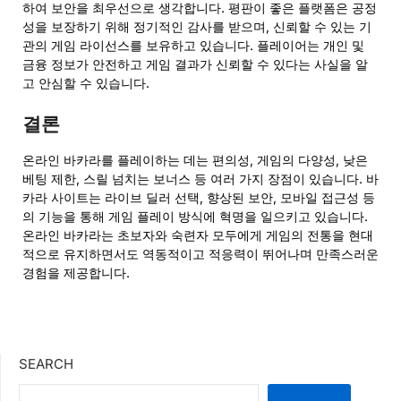
하여 보안을 최우선으로 생각합니다. 평판이 좋은 플랫폼은 공정
성을 보장하기 위해 정기적인 감사를 받으며, 신뢰할 수 있는 기
관의 게임 라이선스를 보유하고 있습니다. 플레이어는 개인 및
금융 정보가 안전하고 게임 결과가 신뢰할 수 있다는 사실을 알
고 안심할 수 있습니다.
결론
온라인 바카라를 플레이하는 데는 편의성, 게임의 다양성, 낮은
베팅 제한, 스릴 넘치는 보너스 등 여러 가지 장점이 있습니다. 바
카라 사이트는 라이브 딜러 선택, 향상된 보안, 모바일 접근성 등
의 기능을 통해 게임 플레이 방식에 혁명을 일으키고 있습니다.
온라인 바카라는 초보자와 숙련자 모두에게 게임의 전통을 현대
적으로 유지하면서도 역동적이고 적응력이 뛰어나며 만족스러운
경험을 제공합니다.
SEARCH