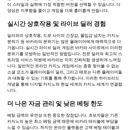
이 스타일과 실력에 가장 적합한 버전을 선택할 수 있습니다. 다
양성은 지루함을 줄이고 게임을 더욱 흥미롭게 만듭니다.
실시간 상호작용 및 라이브 딜러 경험
딜러와의 상호작용, 드로 사이의 긴장감, 몰입감 넘치는 카지노
분위기 등 바카라의 분위기는 많은 플레이어에게 매력적으로 다
가옵니다. 실시간 라이브 딜러 게임은 바카라 사이트에서 이러한
분위기를 모방하는 일반적인 방법입니다. 전문 딜러와 최고의 스
트리밍 서비스 덕분에 바카라는 마치 진짜처럼 생생하게 느껴집
니다. 일반적인 온라인 카지노 게임에서는 종종 찾아볼 수 없는
소셜 요소가 플레이어들이 딜러, 그리고 때로는 다른 플레이어들
과 대화할 수 있는 기회를 통해 추가됩니다. 이러한 하이브리드
개념을 통해 디지털 카지노와 현실 세계의 카지노 세계가 연결됩
니다.
더 나은 자금 관리 및 낮은 베팅 한도
배팅 금액의 유연성 또한 중요한 장점입니다. 초보자들은 기존
카지노의 높은 최소 베팅 금액 때문에 바카라 테이블에 부담을
느낄 수 있습니다. 하지만 온라인 플랫폼은 고액 베팅 테이블과