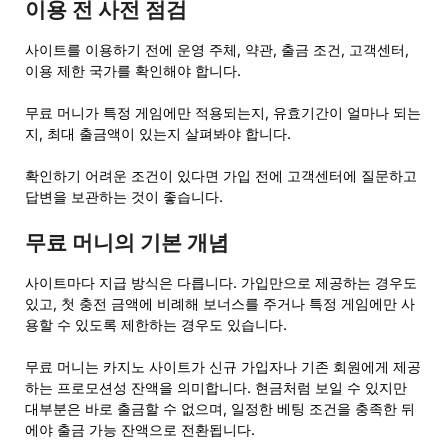
이용 전 사전 점검
사이트를 이용하기 전에 운영 주체, 약관, 출금 조건, 고객센터,
이용 제한 국가를 확인해야 합니다.
무료 머니가 특정 게임에만 적용되는지, 유효기간이 얼마나 되는
지, 최대 출금액이 있는지 살펴봐야 합니다.
확인하기 어려운 조건이 있다면 가입 전에 고객센터에 질문하고
답변을 보관하는 것이 좋습니다.
무료 머니의 기본 개념
사이트마다 지급 방식은 다릅니다. 가입만으로 제공하는 경우도
있고, 첫 충전 금액에 비례해 보너스를 주거나 특정 게임에만 사
용할 수 있도록 제한하는 경우도 있습니다.
무료 머니는 카지노 사이트가 신규 가입자나 기존 회원에게 제공
하는 프로모션성 잔액을 의미합니다. 현금처럼 보일 수 있지만
대부분은 바로 출금할 수 없으며, 일정한 베팅 조건을 충족한 뒤
에야 출금 가능 잔액으로 전환됩니다.