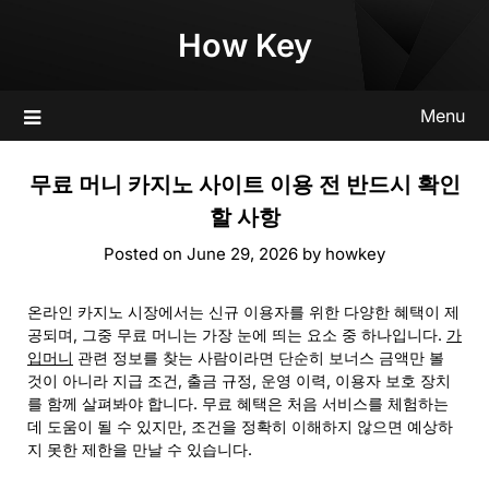
Skip
How Key
to
content
Menu
무료 머니 카지노 사이트 이용 전 반드시 확인
할 사항
Posted on
June 29, 2026
by
howkey
온라인 카지노 시장에서는 신규 이용자를 위한 다양한 혜택이 제
공되며, 그중 무료 머니는 가장 눈에 띄는 요소 중 하나입니다.
가
입머니
관련 정보를 찾는 사람이라면 단순히 보너스 금액만 볼
것이 아니라 지급 조건, 출금 규정, 운영 이력, 이용자 보호 장치
를 함께 살펴봐야 합니다. 무료 혜택은 처음 서비스를 체험하는
데 도움이 될 수 있지만, 조건을 정확히 이해하지 않으면 예상하
지 못한 제한을 만날 수 있습니다.