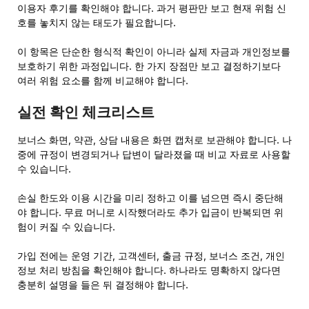
이용자 후기를 확인해야 합니다. 과거 평판만 보고 현재 위험 신
호를 놓치지 않는 태도가 필요합니다.
이 항목은 단순한 형식적 확인이 아니라 실제 자금과 개인정보를
보호하기 위한 과정입니다. 한 가지 장점만 보고 결정하기보다
여러 위험 요소를 함께 비교해야 합니다.
실전 확인 체크리스트
보너스 화면, 약관, 상담 내용은 화면 캡처로 보관해야 합니다. 나
중에 규정이 변경되거나 답변이 달라졌을 때 비교 자료로 사용할
수 있습니다.
손실 한도와 이용 시간을 미리 정하고 이를 넘으면 즉시 중단해
야 합니다. 무료 머니로 시작했더라도 추가 입금이 반복되면 위
험이 커질 수 있습니다.
가입 전에는 운영 기간, 고객센터, 출금 규정, 보너스 조건, 개인
정보 처리 방침을 확인해야 합니다. 하나라도 명확하지 않다면
충분히 설명을 들은 뒤 결정해야 합니다.