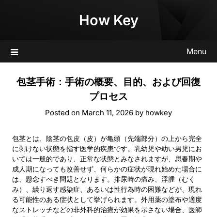
Skip
How Key
to
content
Menu
包茎手術：手術の概要、目的、および回復
プロセス
Posted on
March 11, 2026
by
howkey
包茎とは、陰茎の包皮（皮）が亀頭（先端部分）の上から完全
に剥けない状態を指す医学的疾患です。乳幼児や幼い男児にお
いては一般的であり、正常な状態とみなされますが、思春期や
成人期になっても改善せず、何らかの症状が現れ始めた場合に
は、懸念すべき問題となります。排尿時の痛み、浮腫（むく
み）、繰り返す感染症、あるいは性行為時の困難などが、現れ
る可能性のある症状として挙げられます。外用薬の塗布や適度
なストレッチなどの非外科的治療が効果を示さない場合、医師