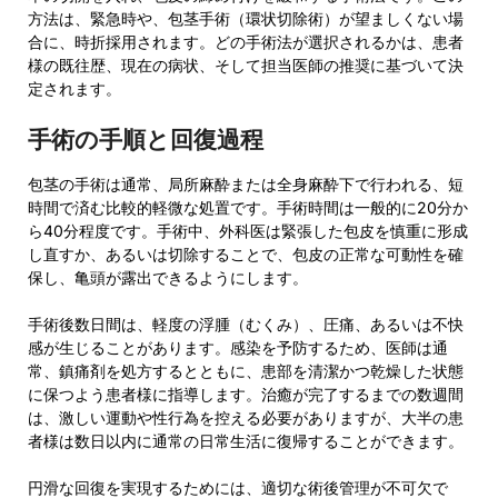
方法は、緊急時や、包茎手術（環状切除術）が望ましくない場
合に、時折採用されます。どの手術法が選択されるかは、患者
様の既往歴、現在の病状、そして担当医師の推奨に基づいて決
定されます。
手術の手順と回復過程
包茎の手術は通常、局所麻酔または全身麻酔下で行われる、短
時間で済む比較的軽微な処置です。手術時間は一般的に20分か
ら40分程度です。手術中、外科医は緊張した包皮を慎重に形成
し直すか、あるいは切除することで、包皮の正常な可動性を確
保し、亀頭が露出できるようにします。
手術後数日間は、軽度の浮腫（むくみ）、圧痛、あるいは不快
感が生じることがあります。感染を予防するため、医師は通
常、鎮痛剤を処方するとともに、患部を清潔かつ乾燥した状態
に保つよう患者様に指導します。治癒が完了するまでの数週間
は、激しい運動や性行為を控える必要がありますが、大半の患
者様は数日以内に通常の日常生活に復帰することができます。
円滑な回復を実現するためには、適切な術後管理が不可欠で