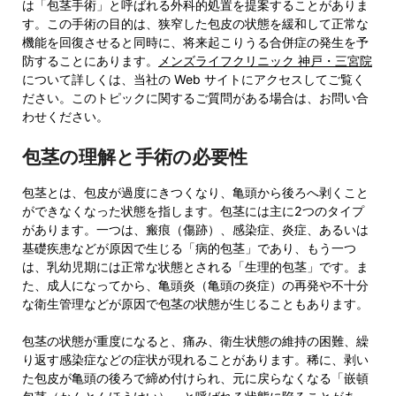
は「包茎手術」と呼ばれる外科的処置を提案することがありま
す。この手術の目的は、狭窄した包皮の状態を緩和して正常な
機能を回復させると同時に、将来起こりうる合併症の発生を予
防することにあります。
メンズライフクリニック 神戸・三宮院
について詳しくは、当社の Web サイトにアクセスしてご覧く
ださい。このトピックに関するご質問がある場合は、お問い合
わせください。
包茎の理解と手術の必要性
包茎とは、包皮が過度にきつくなり、亀頭から後ろへ剥くこと
ができなくなった状態を指します。包茎には主に2つのタイプ
があります。一つは、瘢痕（傷跡）、感染症、炎症、あるいは
基礎疾患などが原因で生じる「病的包茎」であり、もう一つ
は、乳幼児期には正常な状態とされる「生理的包茎」です。ま
た、成人になってから、亀頭炎（亀頭の炎症）の再発や不十分
な衛生管理などが原因で包茎の状態が生じることもあります。
包茎の状態が重度になると、痛み、衛生状態の維持の困難、繰
り返す感染症などの症状が現れることがあります。稀に、剥い
た包皮が亀頭の後ろで締め付けられ、元に戻らなくなる「嵌頓