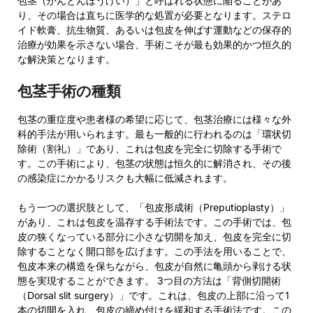
包茎（かんとんほうけい）」と呼ばれる状態に陥ることがあ
り、その場合は直ちに医学的な処置が必要となります。ステロ
イド軟膏、抗生物質、あるいは包皮を伸ばす運動などの保存的
治療が効果を示さない場合、手術こそが最も効果的かつ恒久的
な解決策となります。
包茎手術の種類
包茎の重症度や患者様の希望に応じて、包茎治療には様々な外
科的手法が用いられます。最も一般的に行われるのは「環状切
除術（割礼）」であり、これは包皮を完全に切除する手術で
す。この手術により、包茎の状態は恒久的に解消され、その後
の感染症にかかるリスクも大幅に低減されます。
もう一つの選択肢として、「包皮形成術（Preputioplasty）」
があり、これは包皮を温存する手術法です。この手術では、包
皮の狭くなっている部分に小さな切開を加え、包皮を完全に切
除することなく開口部を広げます。この手法を用いることで、
包皮本来の構造を保ちながら、包皮が自然に亀頭から剥ける状
態を実現することができます。 3つ目の方法は「背側切開術
（Dorsal slit surgery）」です。これは、包皮の上部に沿って1
本の切開を入れ、包皮の締め付けを緩和する手術法です。この