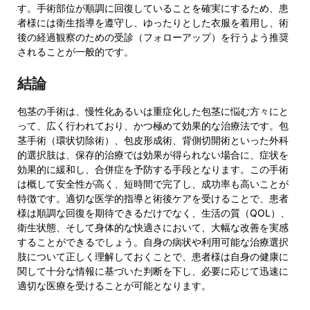
す。手術部位が順調に回復していることを確実にするため、患
者様には衛生指導を遵守し、ゆったりとした衣服を着用し、術
後の経過観察のための受診（フォローアップ）を行うよう推奨
されることが一般的です。
結論
包茎の手術は、慢性化あるいは重症化した包茎に悩む方々にと
って、広く行われており、かつ極めて効果的な治療法です。包
茎手術（環状切除術）、包皮形成術、背側切開術といった外科
的選択肢は、保存的治療では効果が得られない場合に、症状を
効果的に緩和し、合併症を予防する手段となります。この手術
は概して安全性が高く、短時間で完了し、成功率も高いことが
特徴です。適切な医学的指導と術後ケアを受けることで、患者
様は順調な回復を期待できるだけでなく、生活の質（QOL）、
衛生状態、そして身体的な快適さにおいて、大幅な改善を実感
することができるでしょう。自身の病状や利用可能な治療選択
肢について正しく理解しておくことで、患者様は自身の健康に
関して十分な情報に基づいた判断を下し、必要に応じて迅速に
適切な医療を受けることが可能となります。