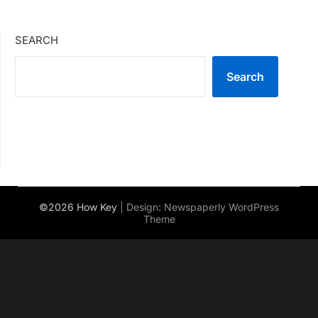
SEARCH
Search
©2026 How Key
| Design:
Newspaperly WordPress
Theme